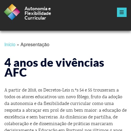
Autonomia e
Flexibilidade
Curricular
Navegação
principal
Passar
Início
Apresentação
para
Navegação
o
conteúdo
4 anos de vivências
estrutural
principal
AFC
A partir de 2018, os Decretos-Leis n.ºs 54 e 55 trouxeram a
todos os atores educativos um novo fôlego, fruto da adoção
da autonomia e da flexibilidade curricular como uma
resposta a abraçar em prol de um bem maior: a educação de
excelência e sem barreiras. As dinâmicas de partilha, de
colaboração e de disseminação de práticas marcaram
decisivamente a Educação em Portugal nos últimos 4 anos,