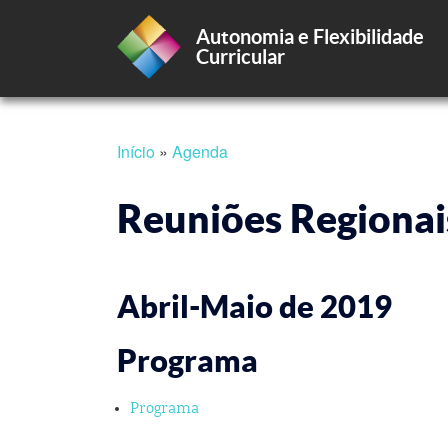
Autonomia e Flexibilidade
Curricular
Passar
Início
Agenda
para
Navegação
o
conteúdo
Reuniões Regionai
principal
estrutural
Abril-Maio de 2019
Programa
Programa