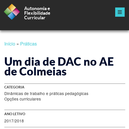
Autonomia e
Flexibilidade
Curricular
Navegação
principal
Passar
Início
Práticas
para
Navegação
o
conteúdo
Um dia de DAC no AE
estrutural
principal
de Colmeias
CATEGORIA
Dinâmicas de trabalho e práticas pedagógicas
Opções curriculares
ANO LETIVO
2017/2018