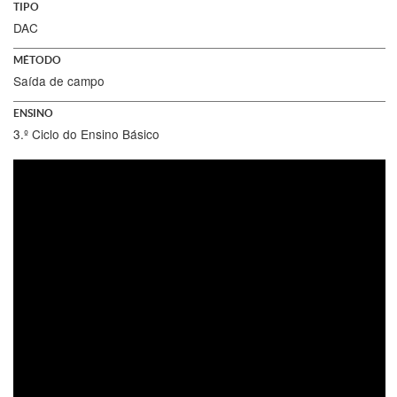
TIPO
DAC
MÉTODO
Saída de campo
ENSINO
3.º Ciclo do Ensino Básico