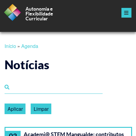
Autonomia e
Flexibilidade
Curricular
Navegação
principal
Passar
Início
Agenda
para
Navegação
o
conteúdo
Notícias
estrutural
principal
Academi@ STEM Mangualde: contributos