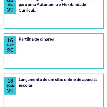
02
para uma Autonomia e Flexibilidade
JUL
20
Curricul…
Partilha de olhares
16
MAY
20
Lançamento de um sítio online de apoio às
18
escolas
MAR
20