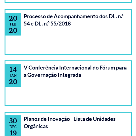
Processo de Acompanhamento dos DL. n.º
20
54 e DL. n.º 55/2018
FEB
20
V Conferência Internacional do Fórum para
14
a Governação Integrada
JAN
20
Planos de Inovação - Lista de Unidades
30
Orgânicas
DEC
19