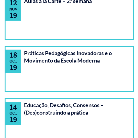
Aulas à la Carte – 2.ª semana
12
NOV
19
Práticas Pedagógicas Inovadoras e o
18
Movimento da Escola Moderna
OCT
19
Educação, Desafios, Consensos –
14
(Des)construindo a prática
OCT
19