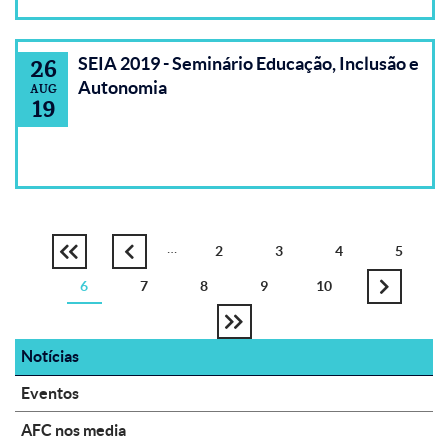
SEIA 2019 - Seminário Educação, Inclusão e
26
Autonomia
AUG
19
…
Página
2
Página
3
Página
4
Página
5
Primeira
Página
Paginação
6
Página
Página
7
Página
8
Página
9
Página
10
página
anterior
Próxima
atual
Última
página
Notícias
página
Eventos
AFC nos media