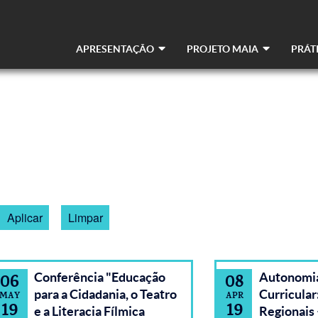
APRESENTAÇÃO
PROJETO MAIA
PRÁT
Navegação
principal
Conferência "Educação
Autonomia
06
08
para a Cidadania, o Teatro
Curricular
MAY
APR
19
19
e a Literacia Fílmica
Regionais 