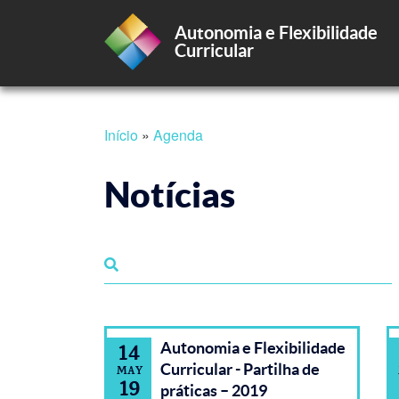
Autonomia e Flexibilidade
Curricular
Passar
Início
Agenda
para
Navegação
o
conteúdo
Notícias
principal
estrutural
Autonomia e Flexibilidade
14
Curricular - Partilha de
MAY
19
práticas – 2019