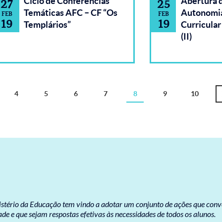
Ciclo de Conferências
Abertura
27
25
Temáticas AFC – CF “Os
Autonomia
FEB
FEB
19
19
Templários”
Curricula
(II)
na
Página
4
Página
5
Página
6
Página
7
8
Página
Página
9
Página
10
atual
nistério da Educação tem vindo a adotar um conjunto de ações que con
e e que sejam respostas efetivas às necessidades de todos os alunos.