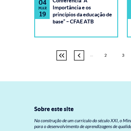
Conferência “A
04
Importância e os
MAR
19
princípios da educação de
base” – CFAE ATB
…
Página
2
Pági
3
Primeira
Página
Paginação
página
anterior
Sobre este site
Na construção de um currículo do século XXI, o Mi
para o desenvolvimento de aprendizagens de qualidad