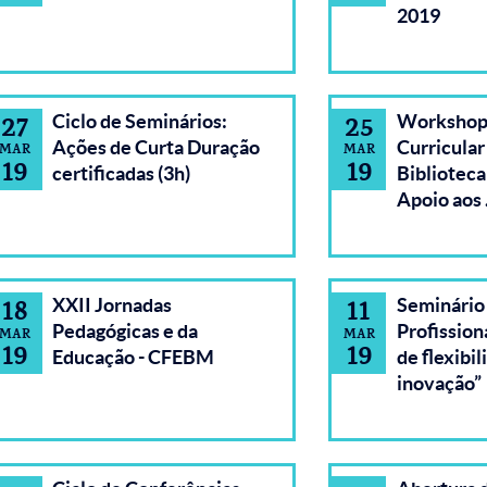
2019
Ciclo de Seminários:
Workshop 
27
25
Ações de Curta Duração
Curricular 
MAR
MAR
19
19
certificadas (3h)
Biblioteca
Apoio aos
XXII Jornadas
Seminário
18
11
Pedagógicas e da
Profission
MAR
MAR
19
19
Educação - CFEBM
de flexibil
inovação”