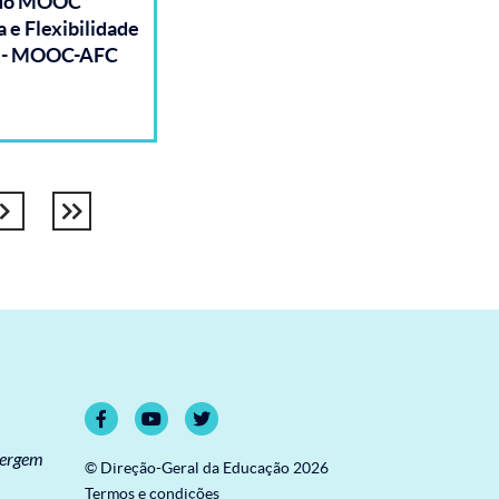
 do MOOC
 e Flexibilidade
r - MOOC-AFC
Próxima
Última
página
página
vergem
© Direção-Geral da Educação 2026
Termos e condições