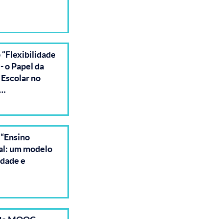
“Flexibilidade
- o Papel da
 Escolar no
 …
 “Ensino
al: um modelo
idade e