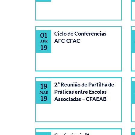
Ciclo de Conferências
01
AFC-CFAC
APR
19
2.ª Reunião de Partilha de
19
Práticas entre Escolas
MAR
19
Associadas – CFAEAB