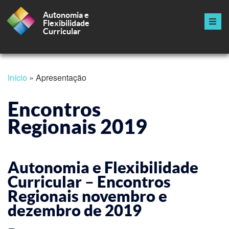
Autonomia e
Flexibilidade
Curricular
Navegação
principal
Passar
Início
Apresentação
para
Navegação
o
conteúdo
Encontros
estrutural
principal
Regionais 2019
Autonomia e Flexibilidade
Curricular – Encontros
Regionais novembro e
dezembro de 2019