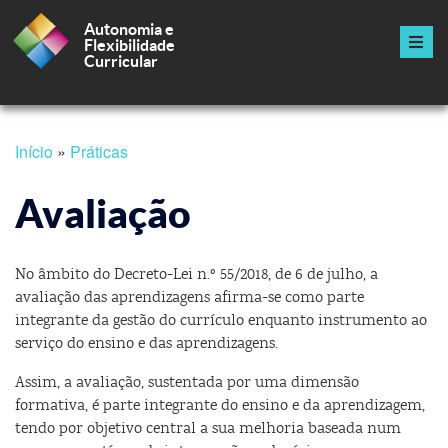
Autonomia e
Flexibilidade
Curricular
Navegação
principal
Passar
Início
Práticas
para
Navegação
o
conteúdo
Avaliação
estrutural
principal
No âmbito do Decreto-Lei n.º 55/2018, de 6 de julho, a
avaliação das aprendizagens afirma-se como parte
integrante da gestão do currículo enquanto instrumento ao
serviço do ensino e das aprendizagens.
Assim, a avaliação, sustentada por uma dimensão
formativa, é parte integrante do ensino e da aprendizagem,
tendo por objetivo central a sua melhoria baseada num