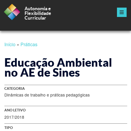
Autonomia e
Flexibilidade
Curricular
Navegação
principal
Passar
Início
Práticas
para
Navegação
o
conteúdo
Educação Ambiental
estrutural
principal
no AE de Sines
CATEGORIA
Dinâmicas de trabalho e práticas pedagógicas
ANO LETIVO
2017/2018
TIPO