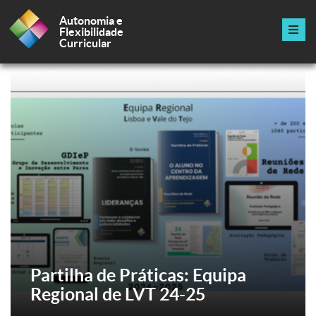
Passar
para
Autonomia e
o
Flexibilidade
conteúdo
Curricular
principal
Navegação
principal
Partilha de Práticas: Equipa
Projeto Coopera – Relatório de
Regional de LVT 24-25
Atividades 2024