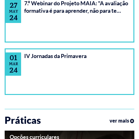
7.º Webinar do Projeto MAIA: "A avaliação
27
formativa é para aprender, não para te…
MAY
24
IV Jornadas da Primavera
01
MAR
24
Práticas
ver mais
Opções curriculares