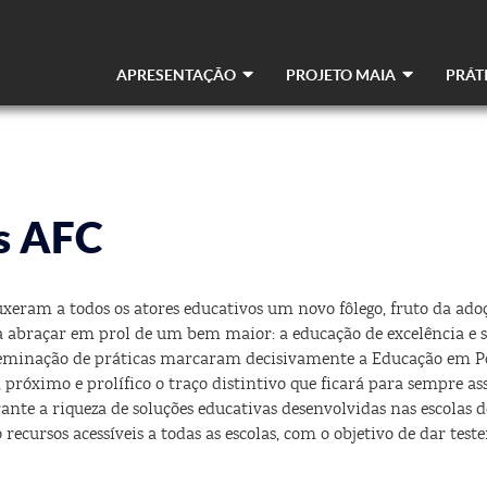
APRESENTAÇÃO
PROJETO MAIA
PRÁT
Navegação
principal
as AFC
trouxeram a todos os atores educativos um novo fôlego, fruto da a
a abraçar em prol de um bem maior: a educação de excelência e s
sseminação de práticas marcaram decisivamente a Educação em P
 próximo e prolífico o traço distintivo que ficará para sempre as
ante a riqueza de soluções educativas desenvolvidas nas escolas 
 recursos acessíveis a todas as escolas, com o objetivo de dar te