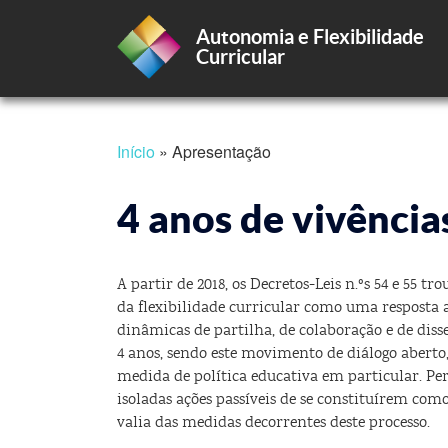
Autonomia e Flexibilidade
Curricular
Passar
Início
Apresentação
para
Navegação
o
conteúdo
4 anos de vivênci
principal
estrutural
A partir de 2018, os Decretos-Leis n.ºs 54 e 55 
da flexibilidade curricular como uma resposta 
dinâmicas de partilha, de colaboração e de di
4 anos, sendo este movimento de diálogo aberto,
medida de política educativa em particular. Per
isoladas ações passíveis de se constituírem como
valia das medidas decorrentes deste processo.